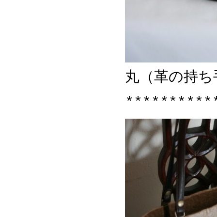
丸（革の持ち
**********