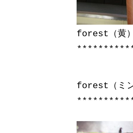
forest（黄
**********
forest（ミ
**********