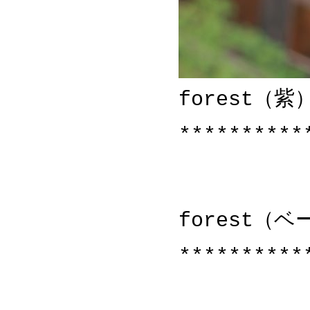
forest（紫
**********
forest（
**********