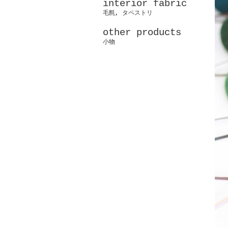
interior fabric
毛氈, タペストリ
other products
小物