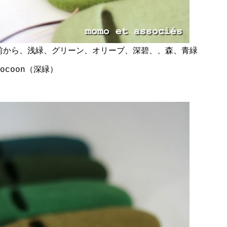
前から、浅緑、グリーン、オリーブ、深碧、、森、青緑