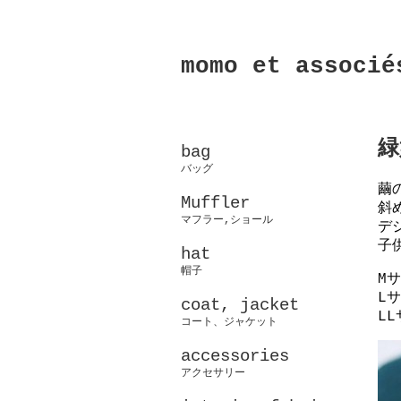
momo et associé
緑
bag
バッグ
繭
Muffler
斜
マフラー,ショール
デ
子
hat
帽子
Mサ
Lサ
coat, jacket
LL
コート、ジャケット
accessories
アクセサリー